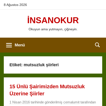
İçeriğe
8 Ağustos 2026
atla
İNSANOKUR
Okuyun ama yutmayın, çiğneyin.
Menü
Etiket:
mutsuzluk şiirleri
15 Ünlü Şairimizden Mutsuzluk
Üzerine Şiirler
1 Nisan 2016
tarihinde gönderilmiş
cemalumit
tarafından