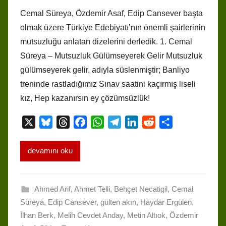
Cemal Süreya, Özdemir Asaf, Edip Cansever başta
olmak üzere Türkiye Edebiyatı’nın önemli şairlerinin
mutsuzluğu anlatan dizelerini derledik. 1. Cemal
Süreya – Mutsuzluk Gülümseyerek Gelir Mutsuzluk
gülümseyerek gelir, adıyla süslenmiştir; Banliyo
treninde rastladığımız Sınav saatini kaçırmış liseli
kız, Hep kazanırsın ey çözümsüzlük!
X
B
T
F
W
T
L
R
S
l
h
a
h
e
i
e
h
u
r
c
a
l
n
d
a
devamını oku
e
e
e
t
e
k
d
r
s
a
b
s
g
e
i
e
k
d
o
A
r
d
t
Ahmed Arif
,
Ahmet Telli
,
Behçet Necatigil
,
Cemal
y
s
o
p
a
I
Süreya
,
Edip Cansever
,
gülten akın
,
Haydar Ergülen
,
k
p
m
n
İlhan Berk
,
Melih Cevdet Anday
,
Metin Altıok
,
Özdemir