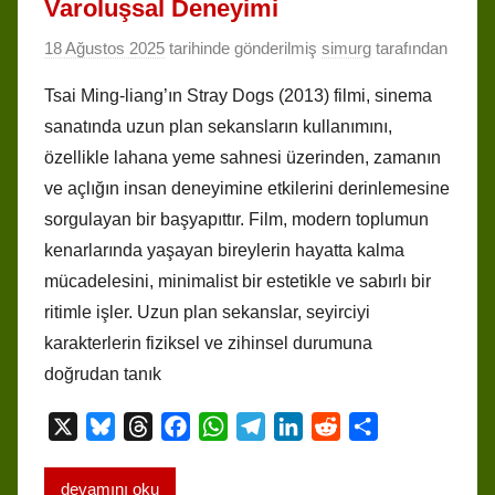
Varoluşsal Deneyimi
18 Ağustos 2025
tarihinde gönderilmiş
simurg
tarafından
Tsai Ming-liang’ın Stray Dogs (2013) filmi, sinema
sanatında uzun plan sekansların kullanımını,
özellikle lahana yeme sahnesi üzerinden, zamanın
ve açlığın insan deneyimine etkilerini derinlemesine
sorgulayan bir başyapıttır. Film, modern toplumun
kenarlarında yaşayan bireylerin hayatta kalma
mücadelesini, minimalist bir estetikle ve sabırlı bir
ritimle işler. Uzun plan sekanslar, seyirciyi
karakterlerin fiziksel ve zihinsel durumuna
doğrudan tanık
X
B
T
F
W
T
L
R
S
l
h
a
h
e
i
e
h
u
r
c
a
l
n
d
a
devamını oku