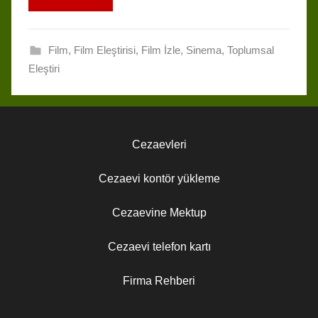
e
e
e
t
e
k
d
r
s
a
b
s
g
e
i
e
k
d
o
A
r
d
t
Film
,
Film Eleştirisi
,
Film İzle
,
Sinema
,
Toplumsal
y
s
o
p
a
I
Eleştiri
k
p
m
n
Cezaevleri
Cezaevi kontör yükleme
Cezaevine Mektup
Cezaevi telefon kartı
Firma Rehberi