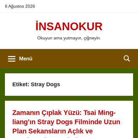
İçeriğe
6 Ağustos 2026
atla
İNSANOKUR
Okuyun ama yutmayın, çiğneyin.
Menü
Etiket:
Stray Dogs
Zamanın Çıplak Yüzü: Tsai Ming-
liang’ın Stray Dogs Filminde Uzun
Plan Sekansların Açlık ve