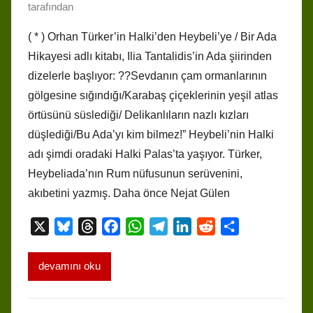
tarafından
( * ) Orhan Türker’in Halki’den Heybeli’ye / Bir Ada
Hikayesi adlı kitabı, Ilia Tantalidis’in Ada şiirinden
dizelerle başlıyor: ??Sevdanın çam ormanlarının
gölgesine sığındığı/Karabaş çiçeklerinin yeşil atlas
örtüsünü süslediği/ Delikanlıların nazlı kızları
düşlediği/Bu Ada’yı kim bilmez!” Heybeli’nin Halki
adı şimdi oradaki Halki Palas’ta yaşıyor. Türker,
Heybeliada’nın Rum nüfusunun serüvenini,
akıbetini yazmış. Daha önce Nejat Gülen
X
B
T
F
W
T
L
R
S
l
h
a
h
e
i
e
h
u
r
c
a
l
n
d
a
devamını oku
e
e
e
t
e
k
d
r
s
a
b
s
g
e
i
e