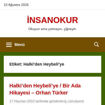
İçeriğe
10 Ağustos 2026
atla
İNSANOKUR
Okuyun ama yutmayın, çiğneyin.
Menü
Etiket:
Halki’den Heybeli’ye
Halki’den Heybeli’ye / Bir Ada
Hikayesi – Orhan Türker
17 Haziran 2010
tarihinde gönderilmiş
cemalumit