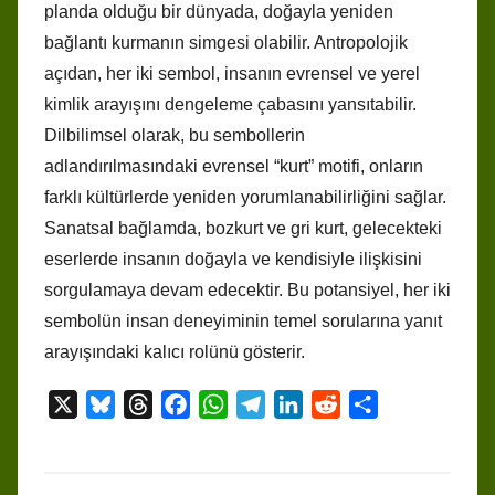
planda olduğu bir dünyada, doğayla yeniden
bağlantı kurmanın simgesi olabilir. Antropolojik
açıdan, her iki sembol, insanın evrensel ve yerel
kimlik arayışını dengeleme çabasını yansıtabilir.
Dilbilimsel olarak, bu sembollerin
adlandırılmasındaki evrensel “kurt” motifi, onların
farklı kültürlerde yeniden yorumlanabilirliğini sağlar.
Sanatsal bağlamda, bozkurt ve gri kurt, gelecekteki
eserlerde insanın doğayla ve kendisiyle ilişkisini
sorgulamaya devam edecektir. Bu potansiyel, her iki
sembolün insan deneyiminin temel sorularına yanıt
arayışındaki kalıcı rolünü gösterir.
X
B
T
F
W
T
L
R
S
l
h
a
h
e
i
e
h
u
r
c
a
l
n
d
a
e
e
e
t
e
k
d
r