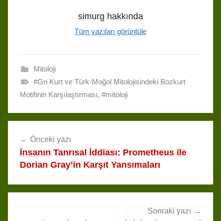
s
a
b
s
g
e
i
e
simurg
hakkında
k
d
o
A
r
d
t
Tüm yazıları görüntüle
y
s
o
p
a
I
k
p
m
n
Mitoloji
#Gri Kurt ve Türk-Moğol Mitolojisindeki Bozkurt
Motifinin Karşılaştırması
,
#mitoloji
Yazı
Önceki yazı
gezinmesi
İnsanın Tanrısal İddiası: Prometheus ile
Dorian Gray’in Karşıt Yansımaları
Sonraki yazı