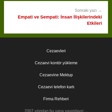
Sonraki yazı
Empati ve Sempati: İnsan İlişkilerindeki
Etkileri
Cezaevleri
Cezaevi kontör yükleme
Cezaevine Mektup
Cezaevi telefon kartı
Firma Rehberi
2007 yılından bu yana yayındayız…