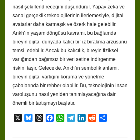
nasıl şekillendireceğini düşündürür. Yapay zeka ve
sanal gerçeklik teknolojilerinin ilerlemesiyle, dijital
avatarlar daha karmaşık ve özerk hale gelebilir.
Ankh’ın yaşam döngüsü kavramı, bu bağlamda
bireyin dijital dünyada kalıcı bir iz bırakma arzusunu
temsil edebilir. Ancak bu kalıcılık, bireyin fiziksel
varlığından bağımsız bir veri setine indirgenme
riskini taşır. Gelecekte, Ankh’ın sembolik anlamı,
bireyin dijital varlığını koruma ve yönetme
çabalarında bir rehber olabilir. Bu, teknolojinin insan
varoluşunu nasıl yeniden tanımlayacağına dair
önemli bir tartışmayı başlatır.
X
B
T
F
W
T
L
R
S
l
h
a
h
e
i
e
h
u
r
c
a
l
n
d
a