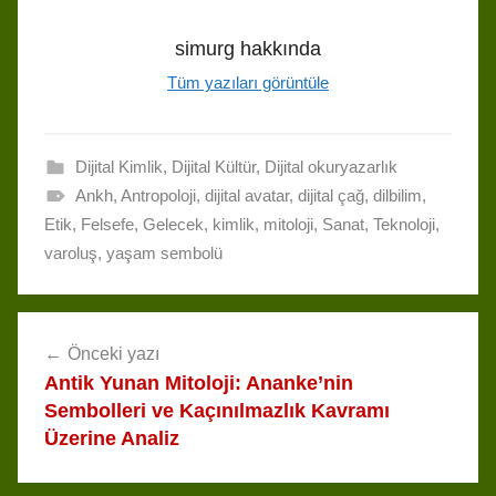
e
e
e
t
e
k
d
r
s
a
b
s
g
e
i
e
simurg
hakkında
k
d
o
A
r
d
t
Tüm yazıları görüntüle
y
s
o
p
a
I
k
p
m
n
Dijital Kimlik
,
Dijital Kültür
,
Dijital okuryazarlık
Ankh
,
Antropoloji
,
dijital avatar
,
dijital çağ
,
dilbilim
,
Etik
,
Felsefe
,
Gelecek
,
kimlik
,
mitoloji
,
Sanat
,
Teknoloji
,
varoluş
,
yaşam sembolü
Yazı
Önceki yazı
gezinmesi
Antik Yunan Mitoloji: Ananke’nin
Sembolleri ve Kaçınılmazlık Kavramı
Üzerine Analiz