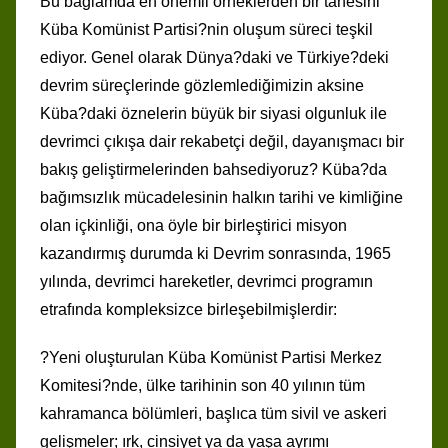
Bu bağlamda en önemli örneklerden bir tanesini
Küba Komünist Partisi?nin oluşum süreci teşkil
ediyor. Genel olarak Dünya?daki ve Türkiye?deki
devrim süreçlerinde gözlemlediğimizin aksine
Küba?daki öznelerin büyük bir siyasi olgunluk ile
devrimci çıkışa dair rekabetçi değil, dayanışmacı bir
bakış geliştirmelerinden bahsediyoruz? Küba?da
bağımsızlık mücadelesinin halkın tarihi ve kimliğine
olan içkinliği, ona öyle bir birleştirici misyon
kazandırmış durumda ki Devrim sonrasında, 1965
yılında, devrimci hareketler, devrimci programın
etrafında kompleksizce birleşebilmişlerdir:
?Yeni oluşturulan Küba Komünist Partisi Merkez
Komitesi?nde, ülke tarihinin son 40 yılının tüm
kahramanca bölümleri, başlıca tüm sivil ve askeri
gelişmeler; ırk, cinsiyet ya da yaşa ayrımı