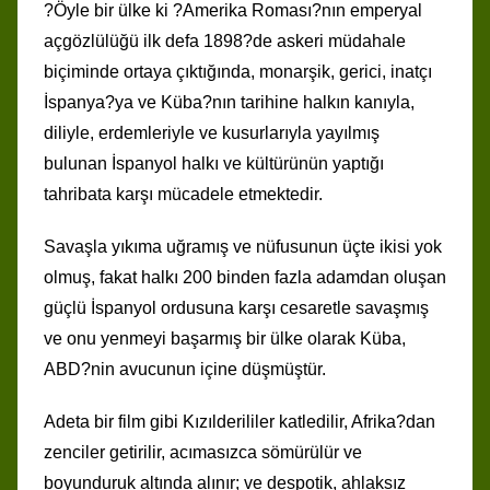
?Öyle bir ülke ki ?Amerika Roması?nın emperyal
açgözlülüğü ilk defa 1898?de askeri müdahale
biçiminde ortaya çıktığında, monarşik, gerici, inatçı
İspanya?ya ve Küba?nın tarihine halkın kanıyla,
diliyle, erdemleriyle ve kusurlarıyla yayılmış
bulunan İspanyol halkı ve kültürünün yaptığı
tahribata karşı mücadele etmektedir.
Savaşla yıkıma uğramış ve nüfusunun üçte ikisi yok
olmuş, fakat halkı 200 binden fazla adamdan oluşan
güçlü İspanyol ordusuna karşı cesaretle savaşmış
ve onu yenmeyi başarmış bir ülke olarak Küba,
ABD?nin avucunun içine düşmüştür.
Adeta bir film gibi Kızılderililer katledilir, Afrika?dan
zenciler getirilir, acımasızca sömürülür ve
boyunduruk altında alınır; ve despotik, ahlaksız