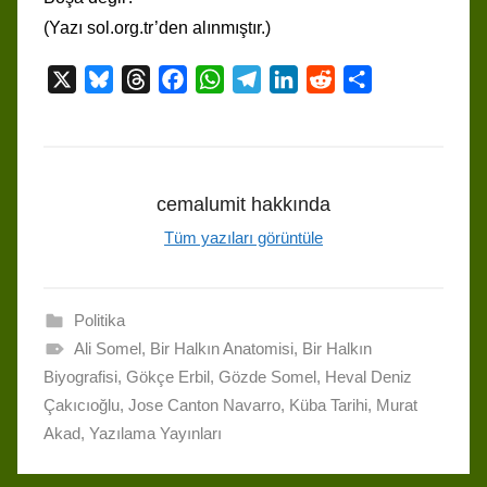
(Yazı sol.org.tr’den alınmıştır.)
X
B
T
F
W
T
L
R
S
l
h
a
h
e
i
e
h
u
r
c
a
l
n
d
a
e
e
e
t
e
k
d
r
s
a
b
s
g
e
i
e
cemalumit
hakkında
k
d
o
A
r
d
t
Tüm yazıları görüntüle
y
s
o
p
a
I
k
p
m
n
Politika
Ali Somel
,
Bir Halkın Anatomisi
,
Bir Halkın
Biyografisi
,
Gökçe Erbil
,
Gözde Somel
,
Heval Deniz
Çakıcıoğlu
,
Jose Canton Navarro
,
Küba Tarihi
,
Murat
Akad
,
Yazılama Yayınları