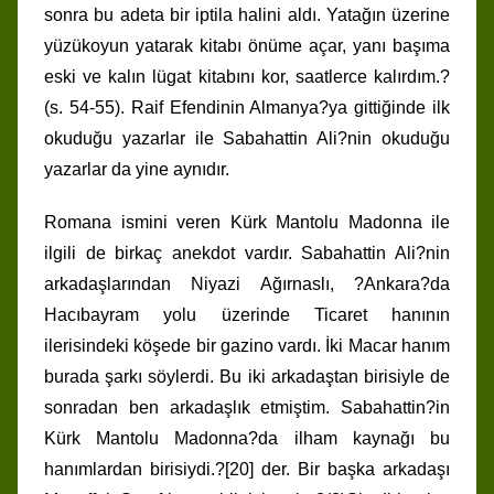
sonra bu adeta bir iptila halini aldı. Yatağın üzerine
yüzükoyun yatarak kitabı önüme açar, yanı başıma
eski ve kalın lügat kitabını kor, saatlerce kalırdım.?
(s. 54-55). Raif Efendinin Almanya?ya gittiğinde ilk
okuduğu yazarlar ile Sabahattin Ali?nin okuduğu
yazarlar da yine aynıdır.
Romana ismini veren Kürk Mantolu Madonna ile
ilgili de birkaç anekdot vardır. Sabahattin Ali?nin
arkadaşlarından Niyazi Ağırnaslı, ?Ankara?da
Hacıbayram yolu üzerinde Ticaret hanının
ilerisindeki köşede bir gazino vardı. İki Macar hanım
burada şarkı söylerdi. Bu iki arkadaştan birisiyle de
sonradan ben arkadaşlık etmiştim. Sabahattin?in
Kürk Mantolu Madonna?da ilham kaynağı bu
hanımlardan birisiydi.?[20] der. Bir başka arkadaşı