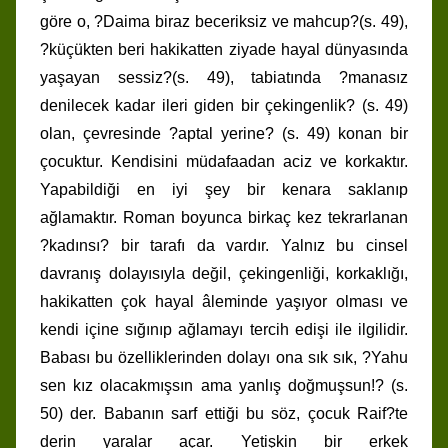
göre o, ?Daima biraz beceriksiz ve mahcup?(s. 49),
?küçükten beri hakikatten ziyade hayal dünyasında
yaşayan sessiz?(s. 49), tabiatında ?manasız
denilecek kadar ileri giden bir çekingenlik? (s. 49)
olan, çevresinde ?aptal yerine? (s. 49) konan bir
çocuktur. Kendisini müdafaadan aciz ve korkaktır.
Yapabildiği en iyi şey bir kenara saklanıp
ağlamaktır. Roman boyunca birkaç kez tekrarlanan
?kadınsı? bir tarafı da vardır. Yalnız bu cinsel
davranış dolayısıyla değil, çekingenliği, korkaklığı,
hakikatten çok hayal âleminde yaşıyor olması ve
kendi içine sığınıp ağlamayı tercih edişi ile ilgilidir.
Babası bu özelliklerinden dolayı ona sık sık, ?Yahu
sen kız olacakmışsın ama yanlış doğmuşsun!? (s.
50) der. Babanın sarf ettiği bu söz, çocuk Raif?te
derin yaralar açar. Yetişkin bir erkek