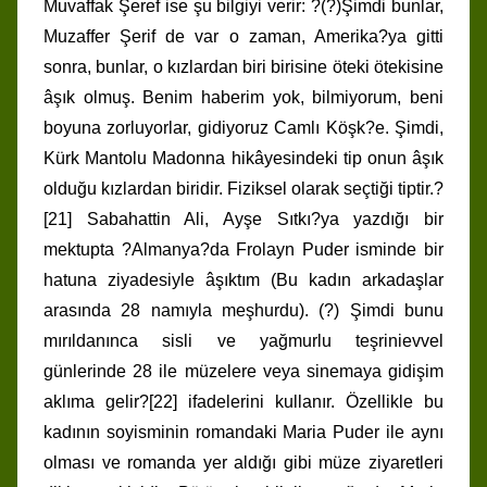
Muvaffak Şeref ise şu bilgiyi verir: ?(?)Şimdi bunlar,
Muzaffer Şerif de var o zaman, Amerika?ya gitti
sonra, bunlar, o kızlardan biri birisine öteki ötekisine
âşık olmuş. Benim haberim yok, bilmiyorum, beni
boyuna zorluyorlar, gidiyoruz Camlı Köşk?e. Şimdi,
Kürk Mantolu Madonna hikâyesindeki tip onun âşık
olduğu kızlardan biridir. Fiziksel olarak seçtiği tiptir.?
[21] Sabahattin Ali, Ayşe Sıtkı?ya yazdığı bir
mektupta ?Almanya?da Frolayn Puder isminde bir
hatuna ziyadesiyle âşıktım (Bu kadın arkadaşlar
arasında 28 namıyla meşhurdu). (?) Şimdi bunu
mırıldanınca sisli ve yağmurlu teşrinievvel
günlerinde 28 ile müzelere veya sinemaya gidişim
aklıma gelir?[22] ifadelerini kullanır. Özellikle bu
kadının soyisminin romandaki Maria Puder ile aynı
olması ve romanda yer aldığı gibi müze ziyaretleri