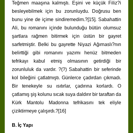
Teğmen maaşına kalmıştı. Eşini ve küçük Filiz?i
besleyebilmek için bu zorunluydu. Doğrusu ben
bunu yine de içime sindiremedim.?[15]. Sabahattin
Ali, bu romanını içinde bulunduğu bütün olumsuz
şartlara rağmen bitirmek için üstün bir gayret
sarfetmiştir. Belki bu gayrette Niyazi Ağırnaslı?nın
belirttiği gibi romanını yazımı henüz bitmeden
tefrikayı kabul etmiş olmasının getirdiği bir
zorunluluk da vardır. ?(?) Sabahattin bir seferinde
kol bileğini çatlatmıştı. Günlerce çadırdan çıkmadı.
Bir tenekeyle su ısıtırlar, çadırına korlardı. O
çatlamış şiş kolunu sıcak suya daldırır bir taraftan da
Kürk Mantolu Madonna tefrikasını tek eliyle
çiziktirmeye çalışırdı.?[16]
B. İç Yapı