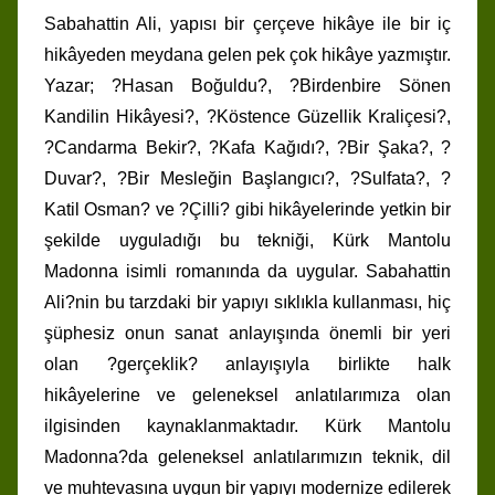
Sabahattin Ali, yapısı bir çerçeve hikâye ile bir iç
hikâyeden meydana gelen pek çok hikâye yazmıştır.
Yazar; ?Hasan Boğuldu?, ?Birdenbire Sönen
Kandilin Hikâyesi?, ?Köstence Güzellik Kraliçesi?,
?Candarma Bekir?, ?Kafa Kağıdı?, ?Bir Şaka?, ?
Duvar?, ?Bir Mesleğin Başlangıcı?, ?Sulfata?, ?
Katil Osman? ve ?Çilli? gibi hikâyelerinde yetkin bir
şekilde uyguladığı bu tekniği, Kürk Mantolu
Madonna isimli romanında da uygular. Sabahattin
Ali?nin bu tarzdaki bir yapıyı sıklıkla kullanması, hiç
şüphesiz onun sanat anlayışında önemli bir yeri
olan ?gerçeklik? anlayışıyla birlikte halk
hikâyelerine ve geleneksel anlatılarımıza olan
ilgisinden kaynaklanmaktadır. Kürk Mantolu
Madonna?da geleneksel anlatılarımızın teknik, dil
ve muhtevasına uygun bir yapıyı modernize edilerek