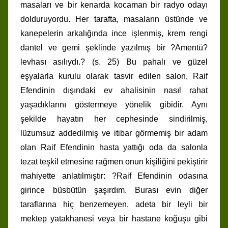
masaları ve bir kenarda kocaman bir radyo odayı
dolduruyordu. Her tarafta, masaların üstünde ve
kanepelerin arkalığında ince işlenmiş, krem rengi
dantel ve gemi şeklinde yazılmış bir ?Amentü?
levhası asılıydı.? (s. 25) Bu pahalı ve güzel
eşyalarla kurulu olarak tasvir edilen salon, Raif
Efendinin dışındaki ev ahalisinin nasıl rahat
yaşadıklarını göstermeye yönelik gibidir. Aynı
şekilde hayatın her cephesinde sindirilmiş,
lüzumsuz addedilmiş ve itibar görmemiş bir adam
olan Raif Efendinin hasta yattığı oda da salonla
tezat teşkil etmesine rağmen onun kişiliğini pekiştirir
mahiyette anlatılmıştır: ?Raif Efendinin odasına
girince büsbütün şaşırdım. Burası evin diğer
taraflarına hiç benzemeyen, adeta bir leyli bir
mektep yatakhanesi veya bir hastane koğuşu gibi