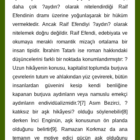
daha çok ?aydın? olarak nitelendirdiği Raif
Efendinin dramı üzerine yoğunlaşarak bir hüküm
vermektedir. Ancak Raif Efendiyi ?aydın? olarak
nitelemek doğru değildir. Raif Efendi, edebiyata ve
okumaya meraklı romantik mizaçlı ortalama bir
insan tipidir. İbrahim Tatarlı ise roman hakkındaki
düşüncelerini farklı bir noktada konumlandırmıştır: ?
Uzun hikâyenin konusu, kapitalist toplumda burjuva
çevrelerin tutum ve ahlakından yüz çevirerek, bütün
insanlardan güvenini kesip kendi benliğine
kapanan burjuva aydınların veya namuslu emekçi
aydınların endividüalizmidir.?[7] Asım Bezirci, ?
katıksız bir aşk hikâyesi? olduğu söylenebilir[8]
derken İnci Enginün, aşk konusunun ön planda
olduğunu belirtir[9]. Ramazan Korkmaz da ana
temanın ve motive edici gücün aşk olduğunu