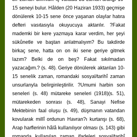
15 seneyi bulur. Hâlden (20 Haziran 1933) geçmişe
dönülerek 10-15 sene önce yaşanan olaylar hatıra
defteri vasıtasıyla okuyucuya aktarılır. ?Fakat
mademki bir kere yazmaya karar verdim, her şeyi
sükûnetle ve baştan anlatmalıyım? Bu takdirde
birkaç sene, hatta on on iki sene geriye gitmek
lazım? Belki de on beş? Fakat sıkılmadan
yazacağım.? (s. 48). Geriye dönülerek aktarılan 10-
15 senelik zaman, romandaki sosyal/tarihî zaman
unsurlarıyla belirginleştirilir. ?Umumi harbin son
seneleri (s. 48) mütareke seneleri (1918)(s. 51),
mütarekeden sonrası (s. 48), Sanayi Nefise
Mektebinin faal oluşu (s. 49), düşmanın vatandan
kovularak millî ordunun Havran?ı kurtarışı (s. 68),
Arap harflerinin hâlâ kullanılıyor olması (s. 143) gibi
romanda kullanılan zaman ifadeleri sosyal/tarihî