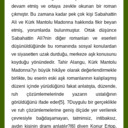
devam etmiş ve ortaya zevkle okunan bir roman
çıkmıştır. Bu zamana kadar pek çok kişi Sabahattin
Ali ve Kürk Mantolu Madonna hakkında fikir beyan
etmiş, yorumlarda bulunmuştur. Ortak düşünce
Sabahattin Ali?nin diğer romanları ve eserleri
düşünüldüğünde bu romanında sosyal konulardan
ve siyasetten uzak durduğu, merkeze aşk konusunu
koyduğu yönündedir. Tahir Alangu, Kürk Mantolu
Madonna?yı büyük hikâye olarak değerlendirmekle
birlikte, bu eserin eski aşk romanlarının kalıplaşmış
düzeni içinde yürüdüğünü fakat anlatışta, düzende,
ruh çözümlemelerinde yazarın ustalığının
görüldüğünü ifade eder[5]. ?Duygulu bir gerçeklikle
ve ruh çözümlemelerine geniş ölçüde yer verilerek
çevresiyle bağdaşamayan, tatminsiz, intibaksız,
aydın kişinin dramı anlatılır?[6] diyen Konur Ertop,