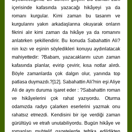
içerisinde kafasında yazacağı hikâyeyi ya da
romanı kurgular. Kimi zaman bu tasarım ve
kurgularını yakın arkadaşlarına okuyarak onların
fikrini alır kimi zaman da hikâye ya da romanını
anlatırken şekillendirir. Bu konuda Sabahattin Ali?
nin kızı ve eşinin söyledikleri konuyu aydınlatacak
mahiyettedir: ?Babam, yazacaklarını uzun zaman
kafasında planlar, evirip çevirir, kısa notlar alırdı.
Böyle zamanlarda çok dalgın olur, yanında top
patlasa duymazdı.?[12]. Sabahattin Ali?nin eşi Aliye
Ali de aynı duruma işaret eder : ?Sabahattin roman
ve hikâyelerini çok rahat yazıyordu. Oturma
odamızda radyo çalarken eserlerini yazmak onu
rahatsız etmezdi. Kendisini bir işe verdiği zaman
gürültüyü ve etrafı unutabiliyordu. Bugün hikâye ve
romanları muhtelif gazetelerde tefrika edildikten