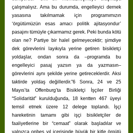
çalışmalıyız. Ama bu durumda, engelleyici dernek
yasasına takılmamak için programımızın
‘örgütümüzün esas amacı politik ajitasyondur’
pasajını tümüyle çıkarmamız gerek. Peki bunda kötü
olan ne? Partiye bir halel gelmeyecektir; şimdiye
dek görevlerini layıkıyla yerine getiren bisikletçi
yoldaşlar, ondan sonra da –programda bu
engelleyici pasaj yazsın ya da yazmasın–
görevlerini aynı şekilde yerine getireceklerdir. Aksi
taktirde yoldaş değillerdir.”6 Sonra, 24 ve 25
Mayıs’ta Offenburg’ta Bisikletçi İşçiler Birliği
“Solidarität” kurulduğunda, 18 kentten 467 üyeyi
temsil etmek üzere 12 delege toplandı. İşçi
hareketinin tamamı gibi işçi bisikletçiler de
faaliyetlerine bir “cemaat” olarak başladılar ve
yalnızca onbeş yıl içerisinde büyük bir kitle örgütü