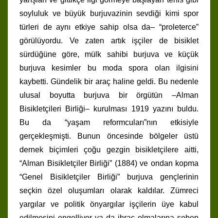
soyluluk ve büyük burjuvazinin sevdiği kimi spor
türleri de aynı etkiye sahip olsa da– “proleterce”
görülüyordu. Ve zaten artık işçiler de bisiklet
sürdüğüne göre, mülk sahibi burjuva ve küçük
burjuva kesimler bu moda spora olan ilgisini
kaybetti. Gündelik bir araç haline geldi. Bu nedenle
ulusal boyutta burjuva bir örgütün –Alman
Bisikletçileri Birliği– kurulması 1919 yazını buldu.
Bu da “yaşam reformcuları”nın etkisiyle
gerçekleşmişti. Bunun öncesinde bölgeler üstü
dernek biçimleri çoğu gezgin bisikletçilere aitti,
“Alman Bisikletçiler Birliği” (1884) ve ondan kopma
“Genel Bisikletçiler Birliği” burjuva gençlerinin
seçkin özel oluşumları olarak kaldılar. Zümreci
yargılar ve politik önyargılar işçilerin üye kabul
edilmesini engelliyor ya da ihraç olmalarına sebep