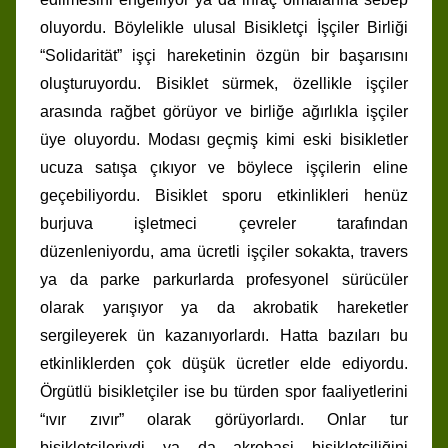
oluyordu. Böylelikle ulusal Bisikletçi İşçiler Birliği
“Solidarität” işçi hareketinin özgün bir başarısını
oluşturuyordu. Bisiklet sürmek, özellikle işçiler
arasında rağbet görüyor ve birliğe ağırlıkla işçiler
üye oluyordu. Modası geçmiş kimi eski bisikletler
ucuza satışa çıkıyor ve böylece işçilerin eline
geçebiliyordu. Bisiklet sporu etkinlikleri henüz
burjuva işletmeci çevreler tarafından
düzenleniyordu, ama ücretli işçiler sokakta, travers
ya da parke parkurlarda profesyonel sürücüler
olarak yarışıyor ya da akrobatik hareketler
sergileyerek ün kazanıyorlardı. Hatta bazıları bu
etkinliklerden çok düşük ücretler elde ediyordu.
Örgütlü bisikletçiler ise bu türden spor faaliyetlerini
“ıvır zıvır” olarak görüyorlardı. Onlar tur
bisikletçileriydi ya da akrobasi bisikletçiliğini