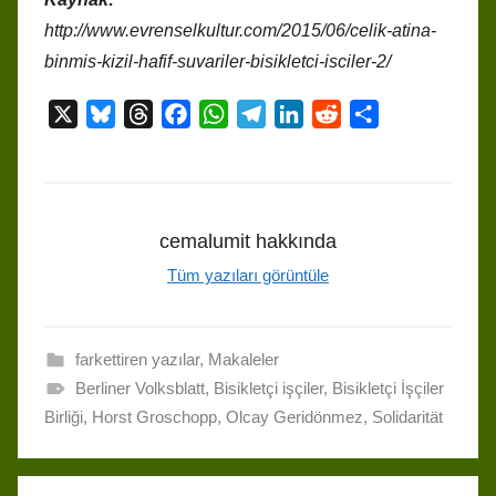
http://www.evrenselkultur.com/2015/06/celik-atina-
binmis-kizil-hafif-suvariler-bisikletci-isciler-2/
X
B
T
F
W
T
L
R
S
l
h
a
h
e
i
e
h
u
r
c
a
l
n
d
a
e
e
e
t
e
k
d
r
s
a
b
s
g
e
i
e
cemalumit
hakkında
k
d
o
A
r
d
t
Tüm yazıları görüntüle
y
s
o
p
a
I
k
p
m
n
farkettiren yazılar
,
Makaleler
Berliner Volksblatt
,
Bisikletçi işçiler
,
Bisikletçi İşçiler
Birliği
,
Horst Groschopp
,
Olcay Geridönmez
,
Solidarität
Yazı