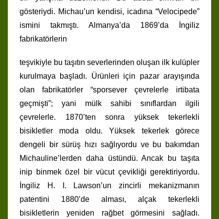
gösteriydi. Michau’un kendisi, icadına “Velocipede”
ismini takmıştı. Almanya’da 1869’da İngiliz
fabrikatörlerin
teşvikiyle bu taşıtın severlerinden oluşan ilk kulüpler
kurulmaya başladı. Ürünleri için pazar arayışında
olan fabrikatörler “sporsever çevrelerle irtibata
geçmişti”; yani mülk sahibi sınıflardan ilgili
çevrelerle. 1870’ten sonra yüksek tekerlekli
bisikletler moda oldu. Yüksek tekerlek görece
dengeli bir sürüş hızı sağlıyordu ve bu bakımdan
Michauline’lerden daha üstündü. Ancak bu taşıta
inip binmek özel bir vücut çevikliği gerektiriyordu.
İngiliz H. I. Lawson’un zincirli mekanizmanın
patentini 1880’de alması, alçak tekerlekli
bisikletlerin yeniden rağbet görmesini sağladı.