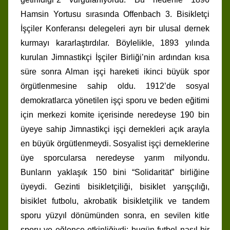
Hamsin Yortusu sırasında Offenbach 3. Bisikletçi
İşçiler Konferansı delegeleri ayrı bir ulusal dernek
kurmayı kararlaştırdılar. Böylelikle, 1893 yılında
kurulan Jimnastikçi İşçiler Birliği’nin ardından kısa
süre sonra Alman işçi hareketi ikinci büyük spor
örgütlenmesine sahip oldu. 1912’de sosyal
demokratlarca yönetilen işçi sporu ve beden eğitimi
için merkezi komite içerisinde neredeyse 190 bin
üyeye sahip Jimnastikçi işçi dernekleri açık arayla
en büyük örgütlenmeydi. Sosyalist işçi derneklerine
üye sporcularsa neredeyse yarım milyondu.
Bunların yaklaşık 150 bini “Solidarität” birliğine
üyeydi. Gezinti bisikletçiliği, bisiklet yarışçılığı,
bisiklet futbolu, akrobatik bisikletçilik ve tandem
sporu yüzyıl dönümünden sonra, en sevilen kitle
sporu ve eğlence etkinliğiydi; bugün futbol nasıl bir