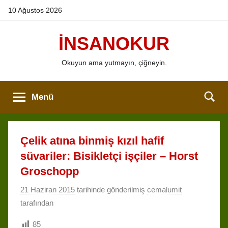
İçeriğe
10 Ağustos 2026
atla
İNSANOKUR
Okuyun ama yutmayın, çiğneyin.
Menü
Çelik atına binmiş kızıl hafif
süvariler: Bisikletçi işçiler – Horst
Groschopp
21 Haziran 2015
tarihinde gönderilmiş
cemalumit
tarafından
85