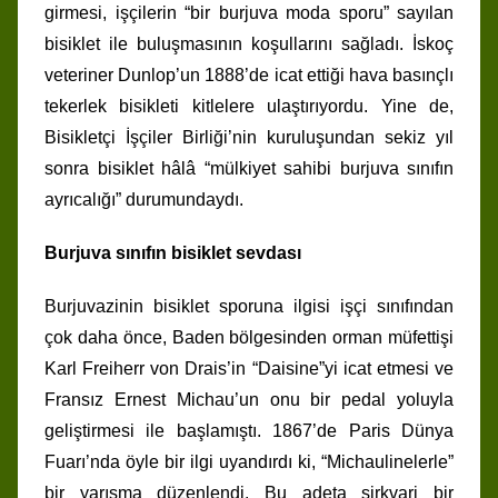
girmesi, işçilerin “bir burjuva moda sporu” sayılan
bisiklet ile buluşmasının koşullarını sağladı. İskoç
veteriner Dunlop’un 1888’de icat ettiği hava basınçlı
tekerlek bisikleti kitlelere ulaştırıyordu. Yine de,
Bisikletçi İşçiler Birliği’nin kuruluşundan sekiz yıl
sonra bisiklet hâlâ “mülkiyet sahibi burjuva sınıfın
ayrıcalığı” durumundaydı.
Burjuva sınıfın bisiklet sevdası
Burjuvazinin bisiklet sporuna ilgisi işçi sınıfından
çok daha önce, Baden bölgesinden orman müfettişi
Karl Freiherr von Drais’in “Daisine”yi icat etmesi ve
Fransız Ernest Michau’un onu bir pedal yoluyla
geliştirmesi ile başlamıştı. 1867’de Paris Dünya
Fuarı’nda öyle bir ilgi uyandırdı ki, “Michaulinelerle”
bir yarışma düzenlendi. Bu adeta sirkvari bir