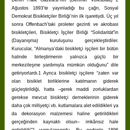
Ağustos 1893’te yayınladığı bu çağrı, Sosyal
Demokrat Bisikletçiler Birliği’nin ilk işaretiydi. Üç yıl
sonra Offenbach’taki proleter gezinti ve akrobasi
bisikletçileri, Bisikletçi İşçiler Birliği “Solidarität”in
(Dayanışma) kuruluşunu gerçekleştirdiler.
Kurucular, “Almanya’daki bisikletçi işçileri bir bütün
halinde birleştirmenin yalnızca güçlü bir
merkezileşme yardımıyla mümkün olduğunu” dile
getiriyorlardı.1 Ayrıca bisikletçi işçilere “zaten var
olan bisiklet birliklerine katılmanın giderek
güçleştirildiği, hatta –gerek maddi zorluklardan
gerekse mevcut bisikletçi derneklerinin giderek
daha çok milliyetçi vb. kutlamalara alet edildikleri ya
da dekorasyon malzemesi haline getirildikleri
gerçeğinden kaynaklı olsun– imkânsız hale
getirildiği”2 vurgulanıyordu. Bu nedenle 1896